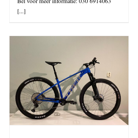
Bel voor meer informatie: 030 6914063
[...]
Trek X-Caliber 9 bij het
Rijwielpaleis
nieuws