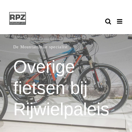
Ga
naar
inhoud
De Mountainbike specialist
Overige
fietsen bij
Rijwielpaleis