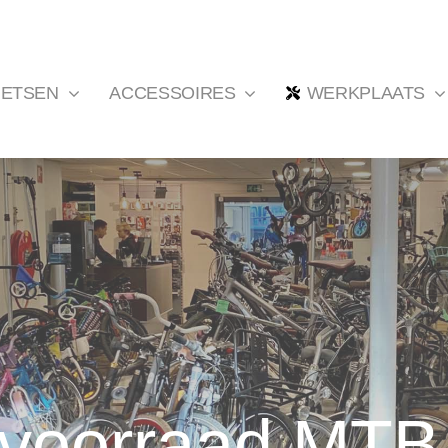
IETSEN
ACCESSOIRES
WERKPLAATS
 voorraad MTB