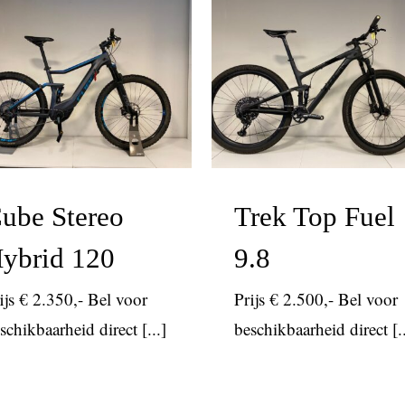
Cube Stereo
Trek Top Fue
Hybrid 120
9.8
elektrisch
mtb
mtb
ube Stereo
Trek Top Fuel
ybrid 120
9.8
ijs € 2.350,- Bel voor
Prijs € 2.500,- Bel voor
schikbaarheid direct [...]
beschikbaarheid direct [..