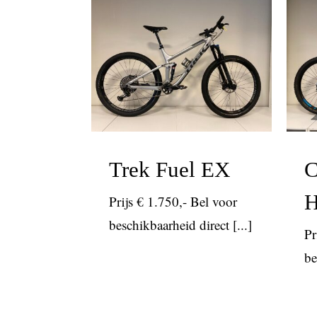
Trek Fuel EX
mtb
tot 2000
Trek Fuel EX
C
H
Prijs € 1.750,- Bel voor
beschikbaarheid direct [...]
Pr
be