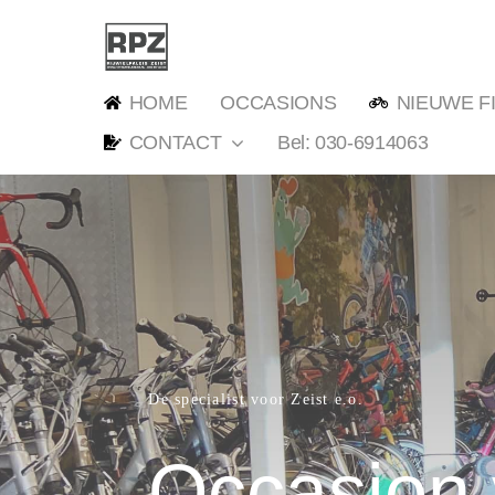
Ga
naar
inhoud
HOME
OCCASIONS
NIEUWE F
CONTACT
Bel: 030-6914063
De specialist voor Zeist e.o.
Occasion