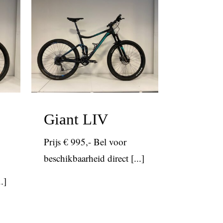
l
Giant LIV
mtb
Speciaal uitgelicht
tot 1000
Giant LIV
Prijs € 995,- Bel voor
beschikbaarheid direct [...]
.]