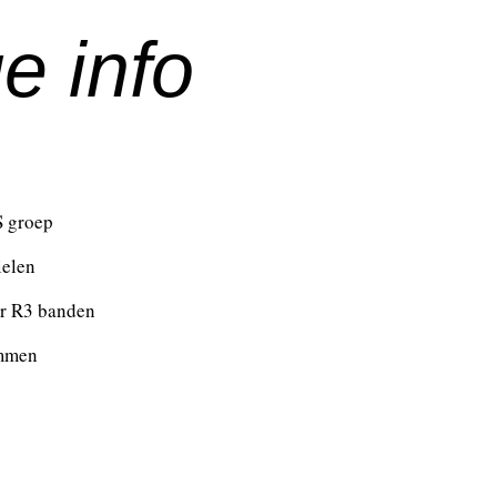
e info
 groep
ielen
r R3 banden
emmen