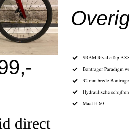
Overig
SRAM Rival eTap AXS
99,-
Bontrager Paradigm w
32 mm brede Bontrage
Hydraulische schijfr
Maat H 60
d direct