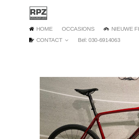
Ga
naar
inhoud
HOME
OCCASIONS
NIEUWE F
CONTACT
Bel: 030-6914063