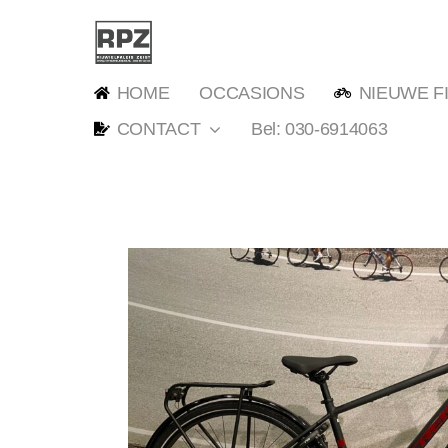
Ga
naar
inhoud
HOME
OCCASIONS
NIEUWE F
CONTACT
Bel: 030-6914063