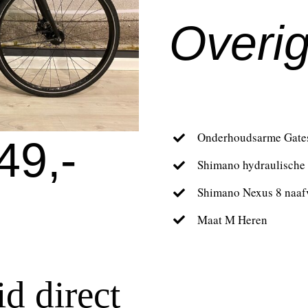
Overig
Onderhoudsarme Gates
49,-
Shimano hydraulische
Shimano Nexus 8 naaf
Maat M Heren
d direct