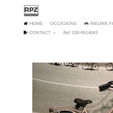
Ga
naar
inhoud
HOME
OCCASIONS
NIEUWE F
CONTACT
Bel: 030-6914063