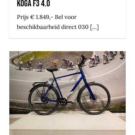
Koga F3 4.0
Prijs € 1.849,- Bel voor
beschikbaarheid direct 030 [...]
Koga F3 2.0
fiets van de maand
Nieuwe fiets overig
Speciaal
uitgelicht
tot 2000