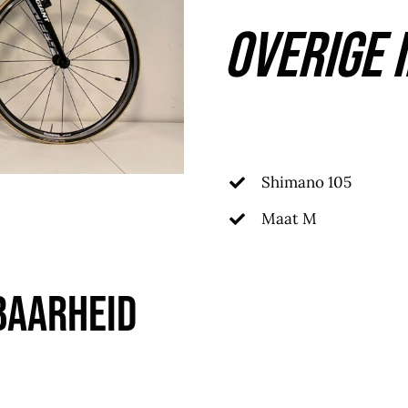
Overige 
Shimano 105
Maat M
baarheid