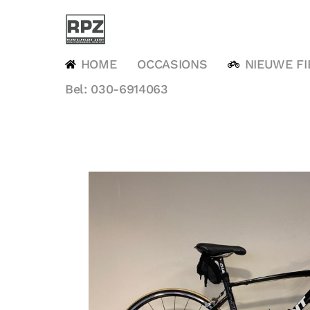
Ga
naar
inhoud
HOME
OCCASIONS
NIEUWE FI
Bel: 030-6914063